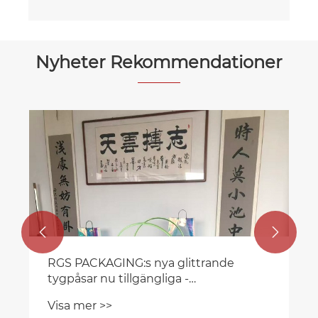
Nyheter Rekommendationer
RGS PACKAGING:s nya glänsande PP-
och PP-laminerade presentpåsar nu
tillgängliga
Visa mer >>

