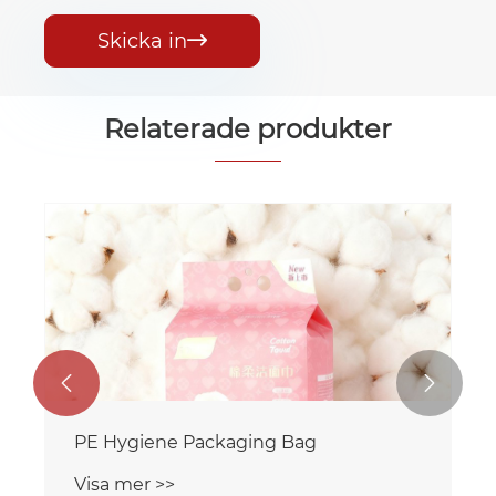
Skicka in

Relaterade produkter


PE Laminerad Pad förpackningspåse
Visa mer >>