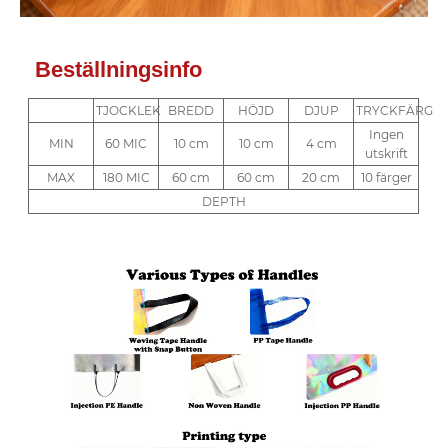
Beställningsinfo
TJOCKLEK
BREDD
HÖJD
DJUP
TRYCKFÄRG
Ingen
MIN
60 MIC
10 cm
10 cm
4 cm
utskrift
MAX
180 MIC
60 cm
60 cm
20 cm
10 färger
DEPTH