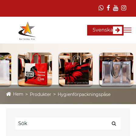
Svenska
Hem
Produkter
Hygienförpackningspåse