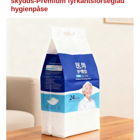
skydds-Premium fyrkantsförseglad
hygienpåse