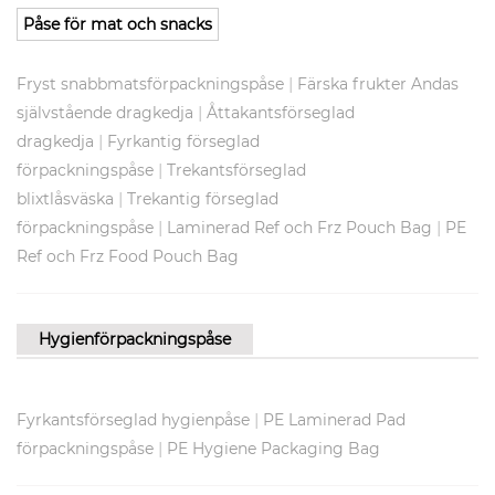
Påse för mat och snacks
|
Fryst snabbmatsförpackningspåse
Färska frukter Andas
|
självstående dragkedja
Åttakantsförseglad
|
dragkedja
Fyrkantig förseglad
|
förpackningspåse
Trekantsförseglad
|
blixtlåsväska
Trekantig förseglad
|
|
förpackningspåse
Laminerad Ref och Frz Pouch Bag
PE
Ref och Frz Food Pouch Bag
Hygienförpackningspåse
|
Fyrkantsförseglad hygienpåse
PE Laminerad Pad
|
förpackningspåse
PE Hygiene Packaging Bag