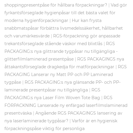
|
shoppingpresentpåse för hållbara förpackningar?
Vad gör
fyrkantsförseglade hygienpåsar till det bästa valet för
|
moderna hygienförpackningar
Hur kan frysta
snabbmatspåsar förbättra livsmedelssäkerhet, hållbarhet
|
och varumärkesvärde
RGS-förpackning gör anpassade
|
trekantsförseglade stående väskor med blixtlås
RGS
PACKAGING:s nya glittrande tygpåsar nu tillgängliga -
|
glitterfilmlaminerad presentpåse
RGS PACKAGINGS nya
|
åttakantsförseglade dragkedja för matförpackningar
RGS
PACKAGING Lanserar ny Matt PP och PP Laminerad
|
tygpåse
RGS PACKAGING:s nya glänsande PP- och PP-
|
laminerade presentpåsar nu tillgängliga
RGS
|
PACKAGING:s nya Laser Film Woven Tote Bag
RGS
FÖRPACKNING Lanserade ny enfärgad laserfilmslaminerad
|
presentväska
Angående RGS PACKAGINGS lansering av
|
nya laserlaminerade tygpåsar?
Varför är en hygienisk
förpackningspåse viktig för personliga