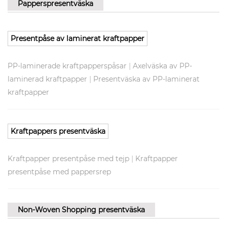
Papperspresentväska
Presentpåse av laminerat kraftpapper
|
PP-laminerade kraftpapperspåsar
Axelväska av PP-
|
laminerad kraftpapper
Presentväska av PP-laminerat
kraftpapper
Kraftpappers presentväska
|
Kraftpapper presentpåse med tejp
Kraftpapper
presentpåse med pappersrep
Non-Woven Shopping presentväska