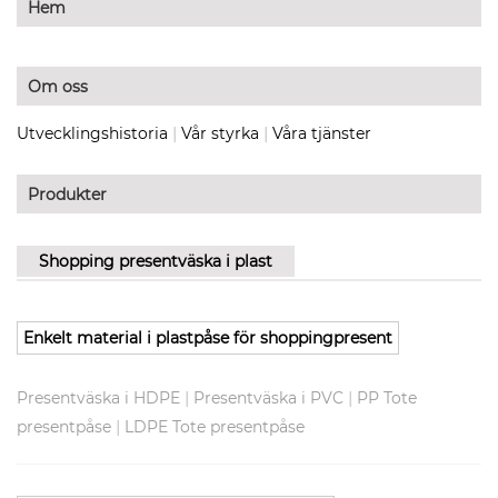
Hem
Om oss
|
|
Utvecklingshistoria
Vår styrka
Våra tjänster
Produkter
Shopping presentväska i plast
Enkelt material i plastpåse för shoppingpresent
|
|
Presentväska i HDPE
Presentväska i PVC
PP Tote
|
presentpåse
LDPE Tote presentpåse