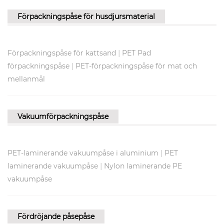
Förpackningspåse för husdjursmaterial
|
Förpackningspåse för kattsand
PET Pad
|
förpackningspåse
PET-förpackningspåse för mat och
mellanmål
Vakuumförpackningspåse
|
PET-laminerande vakuumpåse i aluminium
PET
|
laminerande vakuumpåse
Nylon laminerande PE
vakuumpåse
Fördröjande påsepåse